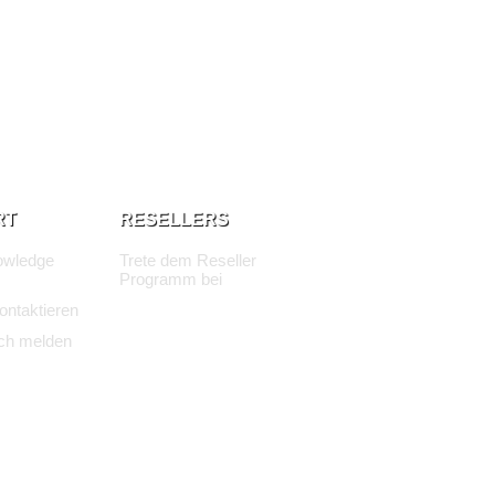
RT
RESELLERS
owledge
Trete dem Reseller
Programm bei
ontaktieren
ch melden