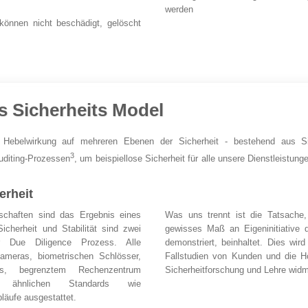
werden
önnen nicht beschädigt, gelöscht
s Sicherheits Model
s Hebelwirkung auf mehreren Ebenen der Sicherheit - bestehend aus S
3
diting-Prozessen
, um beispiellose Sicherheit für alle unsere Dienstleistun
erheit
schaften sind das Ergebnis eines
Was uns trennt ist die Tatsache
cherheit und Stabilität sind zwei
gewisses Maß an Eigeninitiative 
er Due Diligence Prozess. Alle
demonstriert, beinhaltet. Dies wir
meras, biometrischen Schlösser,
Fallstudien von Kunden und die H
icies, begrenztem Rechenzentrum
Sicherheitforschung und Lehre wid
nd ähnlichen Standards wie
läufe ausgestattet.