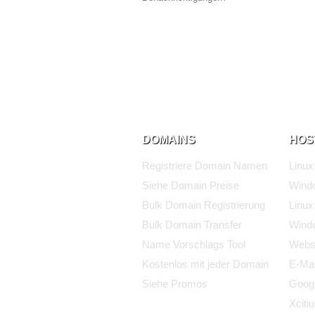
DOMAINS
HOS
Registriere Domain Namen
Linux
Siehe Domain Preise
Wind
Bulk Domain Registrierung
Linux
Bulk Domain Transfer
Windo
Name Vorschlags Tool
Websi
Kostenlos mit jeder Domain
E-Mai
Siehe Promos
Goog
Xciti