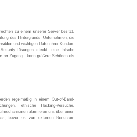
rrechten zu einem unserer Server besitzt,
üfung des Hintergrunds. Unternehmen, die
ensiblen und wichtigen Daten ihrer Kunden.
Security-Lösungen steckt, eine falsche
ge an Zugang - kann größere Schäden als
erden regelmäßig in einem Out-of-Band-
uchungen, ethische Hacking-Versuche,
Prüfmechanismen alarmieren uns über einen
ess, bevor es von externen Benutzern