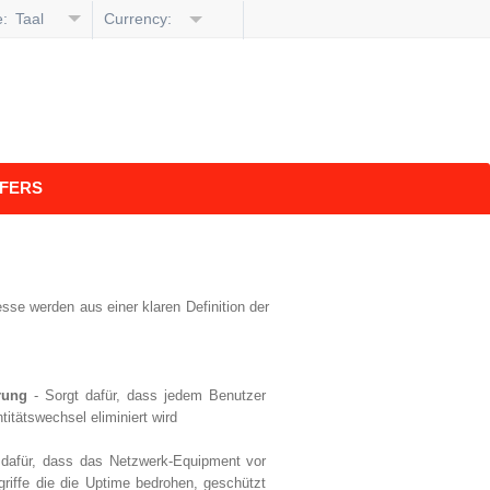
e:
Taal
Currency:
selecteren
FERS
esse werden aus einer klaren Definition der
erung
- Sorgt dafür, dass jedem Benutzer
tätswechsel eliminiert wird
 dafür, dass das Netzwerk-Equipment vor
griffe die die Uptime bedrohen, geschützt