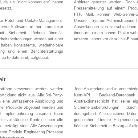
d, da sie "nicht konsequent" haben
Anbieter getestet werden. Doch 
esetzt.
Pressemitteilung auf einem Prod
FTP, Mail, können Web-Server-S
arke Patch-und Update-Management-
Unsere System-Administrations
erver-Software immer komplexer
Auswirkungen von verschiedenen
it Sicherheit Löchern übersät.
ihnen mit einem hohem Risiko wahr
rheitsbedrohungen werden auf einer
unseren Labors vor dem Live-Einsat
r haben konsistente, wiederholbare
ng und einen Berichterstattungs
up-to-date sind, aufgebaut.
it
lattform verwendet werden, werden
Jede Anwendung wird in verschied
wicklung nicht aus. Alle 3rd-Party-
Kern-API, Backend-Datenban
 eine umfassende Ausbildung und
Abstraktionsschicht hat seine eig
cher Produkte abgebaut werden und
Sicherheitsüberprüfungen dur
nd Implementierung unserem Team
durchgeführt. Alle sensitiven Date
ie vollständige Kontrolle über alle
gespeichert. Unsere Engineering-
t beteiligt sind. Alle Anwendungen
höchste Sicherheit in Bezug auf al
tären Produkt Engineering Prozesse