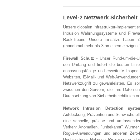
Level-2 Netzwerk Sicherheit
Unsere globalen Infrastruktur-Implementie
Intrusion Wahrnungssysteme und Firewa
Rack-Ebene. Unsere Einsätze haben h
(manchmal mehr als 3 an einem einzigen 
Firewall Schutz
- Unser Rund-um-die-Uh
den Umfang und liefert die besten Linie
anpassungsfähige und erweiterte Inspect
Websiten, E-Mail- und Web-Anwendungen 
Netzwerkzugriff zu gewährleisten. Es sorg
zwischen den Servern, die Ihre Daten un
Durchsetzung von Sicherheitsrichtlinien v
Network Intrusion Detection syste
Aufdeckung, Prävention und Schwachstel
eine schnelle, präzise und umfassenden
Verkehr Anomalien, "unbekannt" Würmer,
Rogue-Anwendungen und anderen Zero-D
Hochleistungs-Netzwerk-Prozessoren, du