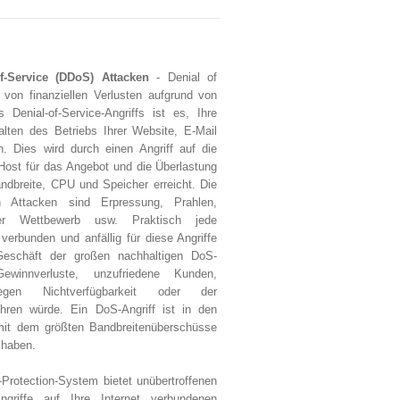
f-Service (DDoS) Attacken
- Denial of
 von finanziellen Verlusten aufgrund von
s Denial-of-Service-Angriffs ist es, Ihre
alten des Betriebs Ihrer Website, E-Mail
 Dies wird durch einen Angriff auf die
Host für das Angebot und die Überlastung
ndbreite, CPU und Speicher erreicht. Die
n Attacken sind Erpressung, Prahlen,
her Wettbewerb usw. Praktisch jede
verbunden und anfällig für diese Angriffe
Geschäft der großen nachhaltigen DoS-
winnverluste, unzufriedene Kunden,
wegen Nichtverfügbarkeit oder der
hren würde. Ein DoS-Angriff ist in den
mit dem größten Bandbreitenüberschüsse
 haben.
-Protection-System bietet unübertroffenen
riffe auf Ihre Internet verbundenen