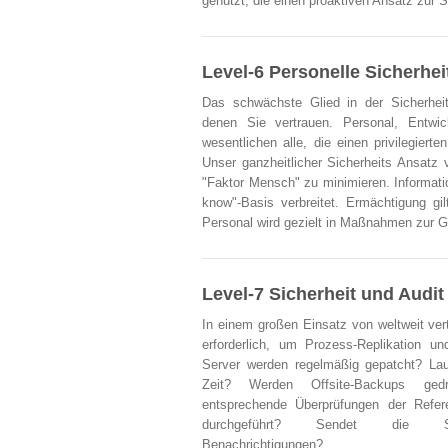
genutzt, die einen proaktiven Ansatz zur Si
Level-6 Personelle Sicherhei
Das schwächste Glied in der Sicherhei
denen Sie vertrauen. Personal, Entwick
wesentlichen alle, die einen privilegie
Unser ganzheitlicher Sicherheits Ansatz 
"Faktor Mensch" zu minimieren. Informati
know"-Basis verbreitet. Ermächtigung gi
Personal wird gezielt in Maßnahmen zur G
Level-7 Sicherheit und Audi
In einem großen Einsatz von weltweit ver
erforderlich, um Prozess-Replikation un
Server werden regelmäßig gepatcht? Lau
Zeit? Werden Offsite-Backups ge
entsprechende Überprüfungen der Refe
durchgeführt? Sendet die Siche
Benachrichtigungen?