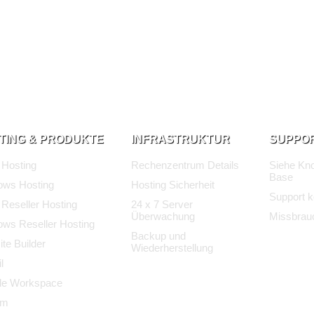
TING & PRODUKTE
INFRASTRUKTUR
SUPPO
 Hosting
Rechenzentrum Details
Siehe Kn
Base
ows Hosting
Hosting Sicherheit
Support k
 Reseller Hosting
24 x 7 Server
Überwachung
Missbrau
ws Reseller Hosting
Backup und
te Builder
Wiederherstellung
l
le Workspace
um