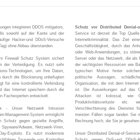
rungen integrieren DDOS mitigators,
Schutz vor Distributed Denial-o
lls sowohl auf der Kante und der
Service ist derzeit die Top Quelle
äufige Hacker-und DDoS-Versuche
Internetkriminalität. Das Ziel eine
Tag) ohne Abbau überstanden.
Geschäftstätigkeit, durch das Anh
oder Web-Anwendungen, zu stören.
r Firewall Schutz System sichert
Server oder das Netzwerk, die als 
n der Verteidigung. Es nutzt sehr
der wichtigsten Ressourcen wie Ba
ions-Technologien, um Ihre Daten,
typischen Motive hinter solche
durch die Blockierung unbefugten
politische Aussagen, schädlic
t für eine kontrollierte Verbindung
Organisation, die mit dem Internet 
d das Internet speichern durch die
ist. Die Auswirkungen auf das 
on Fachexperten entwickelt.
Attacken ist kolossal, wie Ge
Produktivitätsverluste etc. 
m
- Unser Netzwerk Intrusion
Verschlechterung des Dienstes fü
len-Management-System ermöglicht
meisten Fällen sogar landen Sie 
 Schutz gegen gezielte Angriffe,
Rechnung hoch, die Sie je gesehen
 Spyware/Adware, Netzwerk-Viren,
ay-Exploits. Es nutzt modernste
Unser Distributed Denial-of-Service
rchführen Tausende von Kontrollen
Schutz gegen DoS-und DDoS-Ang