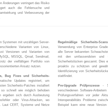
n Änderungen verringert das Risiko
ngert auch die Fehlersuche und
amtwirkung und Verbesserung der
.
n Systemen mit unzähligen Server-
Regelmäßige Sicherheits-Scans
erschiedene Varianten von Linux,
Verwendung von Enterprise Grade 
st Versionen und Varianten von
alle Server bekannten Schwachstel
 MySQL, MSSQL, Qmail, Sendmail,
mit den umfassendsten und up
rotz der vielfältigen Portfolio von
Sicherheitslücken gescannt. Dies e
ssorientierten Ansatz nutzen.
proaktiv zu schützen und gewähr
Identifizierung von Sicherheitslück
s, Bug Fixes und Sicherheits-
stattfindet.
atische Updates registriert, um
ten Sicherheits-Patches installiert
Pre-Upgrade Prüfprozesse
- So
 so schnell wie möglich behoben
verschiedenen Software-Anbietern 
n ergeben sich durch Ausbeutung
Prüfungsverfahren vor jeder Aktu
nsfehler oder Virus-Attacken, wo
Interoperabilitäts Probleme zwis
d. Laut CERT, Systeme und Netze
Beispiel kann eine neue Version