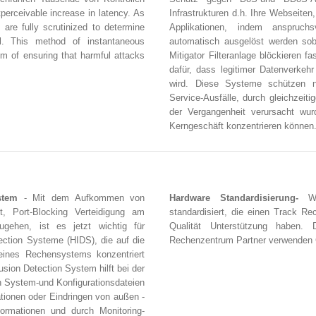
tperceivable increase in latency. As
Infrastrukturen d.h. Ihre Webseite
are fully scrutinized to determine
Applikationen, indem anspruchsv
l. This method of instantaneous
automatisch ausgelöst werden soba
sm of ensuring that harmful attacks
Mitigator Filteranlage blöckieren f
dafür, dass legitimer Datenverkeh
wird. Diese Systeme schützen 
Service-Ausfälle, durch gleichzeiti
der Vergangenheit verursacht wu
Kerngeschäft konzentrieren können
ystem
- Mit dem Aufkommen von
Hardware Standardisierung-
Wir
, Port-Blocking Verteidigung am
standardisiert, die einen Track R
gehen, ist es jetzt wichtig für
Qualität Unterstützung haben. 
ection Systeme (HIDS), die auf die
Rechenzentrum Partner verwenden Ge
ines Rechensystems konzentriert
usion Detection System hilft bei der
 System-und Konfigurationsdateien
lationen oder Eindringen von außen -
formationen und durch Monitoring-