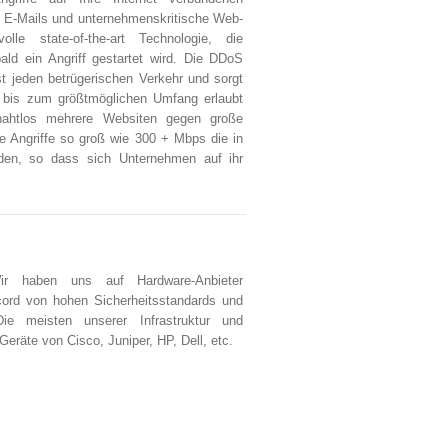
n, E-Mails und unternehmenskritische Web-
olle state-of-the-art Technologie, die
ld ein Angriff gestartet wird. Die DDoS
ast jeden betrügerischen Verkehr und sorgt
r bis zum größtmöglichen Umfang erlaubt
nahtlos mehrere Websiten gegen große
ge Angriffe so groß wie 300 + Mbps die in
rden, so dass sich Unternehmen auf ihr
.
 haben uns auf Hardware-Anbieter
ecord von hohen Sicherheitsstandards und
Die meisten unserer Infrastruktur und
räte von Cisco, Juniper, HP, Dell, etc.