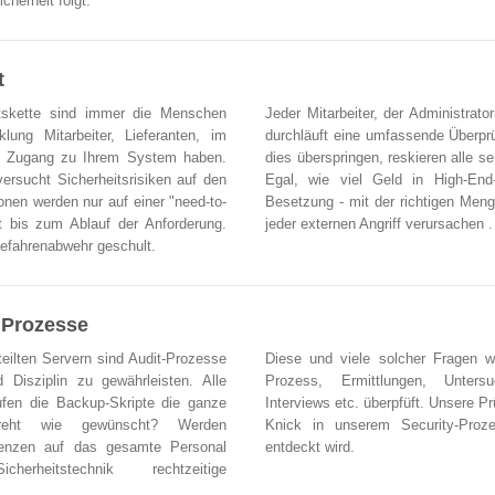
cherheit folgt.
t
tskette sind immer die Menschen
Jeder Mitarbeiter, der Administrato
lung Mitarbeiter, Lieferanten, im
durchläuft eine umfassende Überpr
rten Zugang zu Ihrem System haben.
dies überspringen, reskieren alle s
versucht Sicherheitsrisiken auf den
Egal, wie viel Geld in High-End-
onen werden nur auf einer "need-to-
Besetzung - mit der richtigen Men
lt bis zum Ablauf der Anforderung.
jeder externen Angriff verursachen .
efahrenabwehr geschult.
t Prozesse
teilten Servern sind Audit-Prozesse
Diese und viele solcher Fragen w
d Disziplin zu gewährleisten. Alle
Prozess, Ermittlungen, Unters
fen die Backup-Skripte die ganze
Interviews etc. überpfüft. Unsere 
dreht wie gewünscht? Werden
Knick in unserem Security-Proz
renzen auf das gesamte Personal
entdeckt wird.
rheitstechnik rechtzeitige