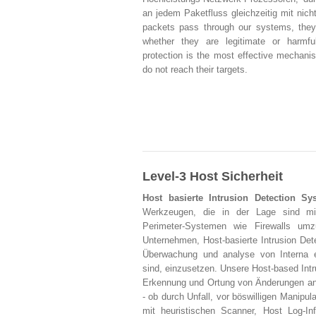
an jedem Paketfluss gleichzeitig mit nich
packets pass through our systems, they 
whether they are legitimate or harmfu
protection is the most effective mechani
do not reach their targets.
Level-3 Host Sicherheit
Host basierte Intrusion Detection S
Werkzeugen, die in der Lage sind mit
Perimeter-Systemen wie Firewalls umzu
Unternehmen, Host-basierte Intrusion Det
Überwachung und analyse von Interna e
sind, einzusetzen. Unsere Host-based Intr
Erkennung und Ortung von Änderungen an
- ob durch Unfall, vor böswilligen Manipu
mit heuristischen Scanner, Host Log-In