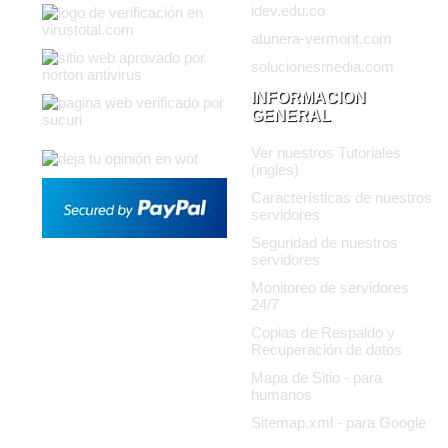
idev.edu.co
atunera-vermont.com
solucionesmedia.com
INFORMACION
GENERAL
Ver nuestros Tutoriales
(ingles)
Características de nuestros
servidores
Seguridad de nuestros
servidores
Monitoreo de servidores
24/7
Copias de Respaldo y
Recuperación de datos
Mapa de Sitio - para
humanos
Sitemap.xml - para Google