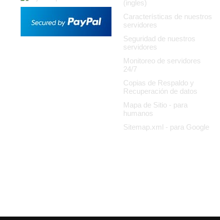
(ingles)
Características de nuestros
servidores
Seguridad de nuestros
servidores
Monitoreo de servidores
24/7
Copias de Respaldo y
Recuperación de datos
Mapa de Sitio - para
humanos
Sitemap.xml - para Google