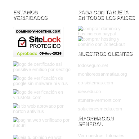
ESTAMOS
PAGA CON TARJETA
VERIFICADOS
EN TODOS LOS PAISES
NUESTROS CLIENTES
todoseguro.net
monitoreosanmatias.org
ep-sistemas.com
idev.edu.co
atunera-vermont.com
solucionesmedia.com
INFORMACION
GENERAL
Ver nuestros Tutoriales