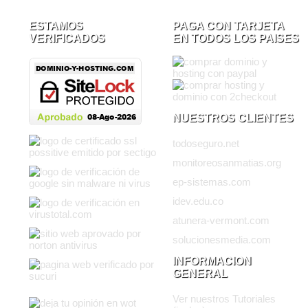
ESTAMOS
PAGA CON TARJETA
VERIFICADOS
EN TODOS LOS PAISES
NUESTROS CLIENTES
todoseguro.net
monitoreosanmatias.org
ep-sistemas.com
idev.edu.co
atunera-vermont.com
solucionesmedia.com
INFORMACION
GENERAL
Ver nuestros Tutoriales