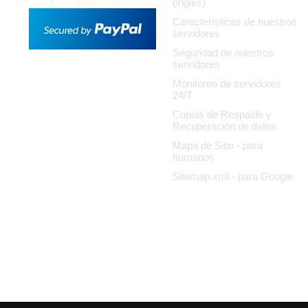
(ingles)
Características de nuestros
servidores
Seguridad de nuestros
servidores
Monitoreo de servidores
24/7
Copias de Respaldo y
Recuperación de datos
Mapa de Sitio - para
humanos
Sitemap.xml - para Google