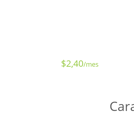
Todos los sitios web -grandes y peque
datos. La copia de seguridad en la n
sitio web al i
Desde sólo
$
2,40
/mes
Cara